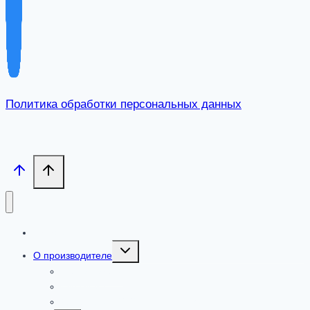
Политика обработки персональных данных
Каталог
Toggle
О производителе
child
menu
Сертификаты
Где купить
Добавки от ООО «ПАРАФАРМ»