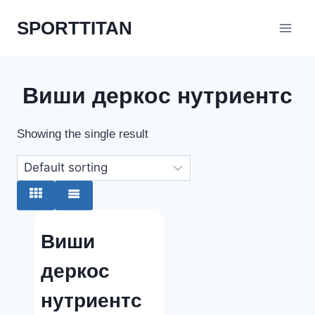
Перейти
SPORTTITAN
к
содержимому
Виши деркос нутриентс
Showing the single result
Виши
деркос
нутриентс