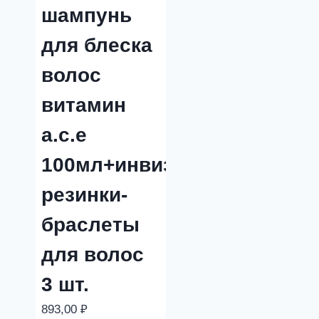
шампунь
для блеска
волос
витамин
a.c.e
100мл+инвизибоббл
резинки-
браслеты
для волос
3 шт.
893,00
₽