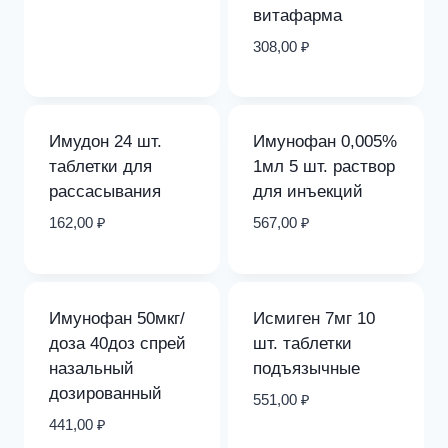
витафарма
308,00
₽
Имудон 24 шт.
Имунофан 0,005%
таблетки для
1мл 5 шт. раствор
рассасывания
для инъекций
162,00
₽
567,00
₽
Имунофан 50мкг/
Исмиген 7мг 10
доза 40доз спрей
шт. таблетки
назальный
подъязычные
дозированный
551,00
₽
441,00
₽