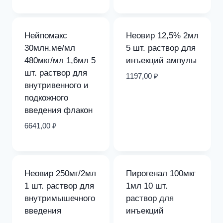
Нейпомакс
Неовир 12,5% 2мл
30млн.ме/мл
5 шт. раствор для
480мкг/мл 1,6мл 5
инъекций ампулы
шт. раствор для
1197,00
₽
внутривенного и
подкожного
введения флакон
6641,00
₽
Неовир 250мг/2мл
Пирогенал 100мкг
1 шт. раствор для
1мл 10 шт.
внутримышечного
раствор для
введения
инъекций