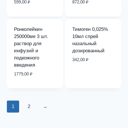
599,00
₽
872,00
₽
Ронколейкин
Тимоген 0,025%
250000ме 3 шт.
10мл спрей
раствор для
назальный
инфузий и
дозированный
подкожного
342,00
₽
введения
1779,00
₽
1
2
→