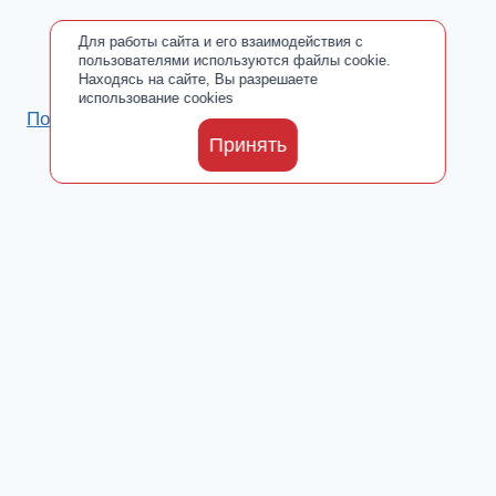
Для работы сайта и его взаимодействия с
пользователями используются файлы cookie.
Находясь на сайте, Вы разрешаете
использование cookies
Политика обработки персональных данных
Принять
Каталог
Toggle
О производителе
child
Сертификаты
menu
Где купить
Добавки от ООО «ПАРАФАРМ»
Toggle
Блог
child
Новости
menu
Культ Тела
Fitness & Life