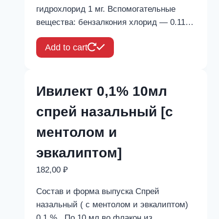
гидрохлорид 1 мг. Вспомогательные
вещества: бензалкония хлорид — 0.11…
Add to cart
Ивилект 0,1% 10мл
спрей назальный [с
ментолом и
эвкалиптом]
182,00
₽
Состав и форма выпуска Спрей
назальный ( с ментолом и эвкалиптом)
0,1 % . По 10 мл во флакон из…