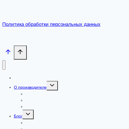
Политика обработки персональных данных
Каталог
Toggle
О производителе
child
menu
Сертификаты
Где купить
Добавки от ООО «ПАРАФАРМ»
Toggle
Блог
child
menu
Новости