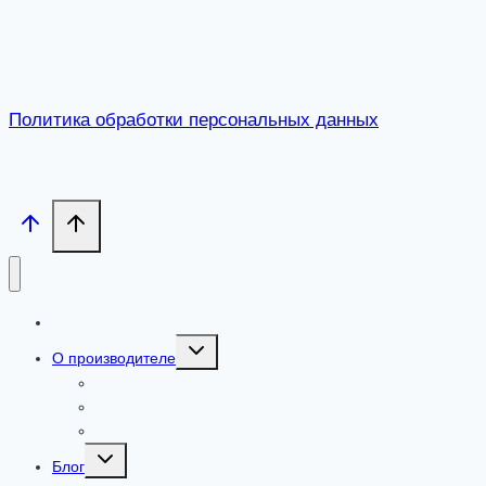
Политика обработки персональных данных
Каталог
Toggle
О производителе
child
menu
Сертификаты
Где купить
Добавки от ООО «ПАРАФАРМ»
Toggle
Блог
child
menu