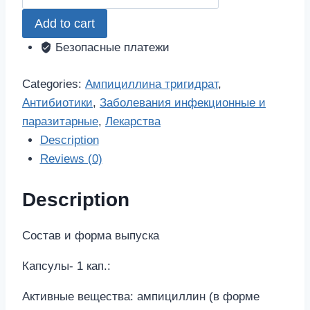
тригидрат
Add to cart
250мг
20
Безопасные платежи
шт.
капсулы
Categories:
Ампициллина тригидрат
,
quantity
Антибиотики
,
Заболевания инфекционные и
паразитарные
,
Лекарства
Description
Reviews (0)
Description
Состав и форма выпуска
Капсулы- 1 кап.:
Активные вещества: ампициллин (в форме