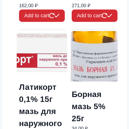
162,00
₽
271,00
₽
Add to cart
Add to cart
Латикорт
Борная
0,1% 15г
мазь 5%
мазь для
25г
наружного
34,00
₽