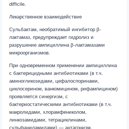
difficile.
Лекарственное взаимодействие
Сульбактам, необратимый ингибитор β-
лактамаз, предупреждает гидролиз и
разрушение ампициллина β-лактамазами
микроорганизмов.
При одновременном применении ампициллина
с бактерицидными антибиотиками (в т.ч.
аминогликозидами, цефалоспоринами,
циклосерином, ванкомицином, рифампицином)
проявляется синергизм, с
бактериостатическими антибиотиками (в т.ч.
макролидами, хлорамфениколом,
линкозамидами, тетрациклинами,
сульфаниламидами) — антагонизм.