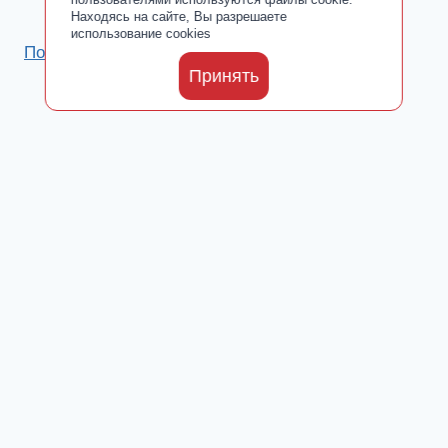
Находясь на сайте, Вы разрешаете
использование cookies
Политика обработки персональных данных
Принять
Каталог
Toggle
О производителе
child
Сертификаты
menu
Где купить
Добавки от ООО «ПАРАФАРМ»
Toggle
Блог
child
Новости
menu
Культ Тела
Fitness & Life