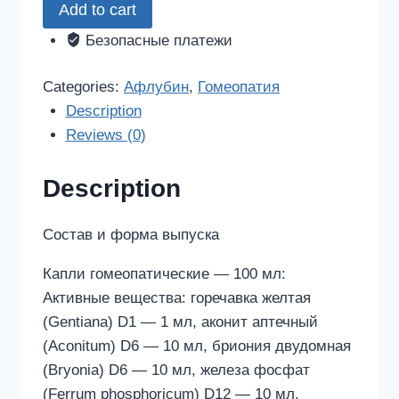
Add to cart
капли
для
Безопасные платежи
приема
внутрь
Categories:
Афлубин
,
Гомеопатия
quantity
Description
Reviews (0)
Description
Состав и форма выпуска
Капли гомеопатические — 100 мл:
Активные вещества: горечавка желтая
(Gentiana) D1 — 1 мл, аконит аптечный
(Aconitum) D6 — 10 мл, бриония двудомная
(Bryonia) D6 — 10 мл, железа фосфат
(Ferrum phosphoricum) D12 — 10 мл,