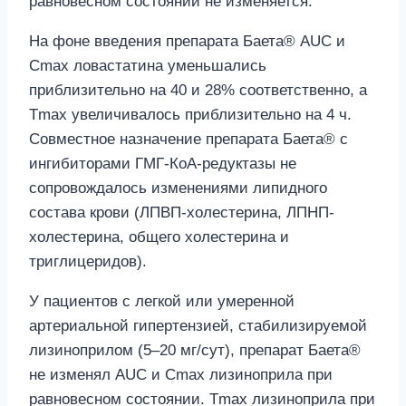
равновесном состоянии не изменяется.
На фоне введения препарата Баета® AUC и
Сmах ловастатина уменьшались
приблизительно на 40 и 28% соответственно, а
Тmах увеличивалось приблизительно на 4 ч.
Совместное назначение препарата Баета® с
ингибиторами ГМГ-КоА-редуктазы не
сопровождалось изменениями липидного
состава крови (ЛПВП-холестерина, ЛПНП-
холестерина, общего холестерина и
триглицеридов).
У пациентов с легкой или умеренной
артериальной гипертензией, стабилизируемой
лизиноприлом (5–20 мг/сут), препарат Баета®
не изменял AUC и Сmах лизиноприла при
равновесном состоянии. Тmах лизиноприла при