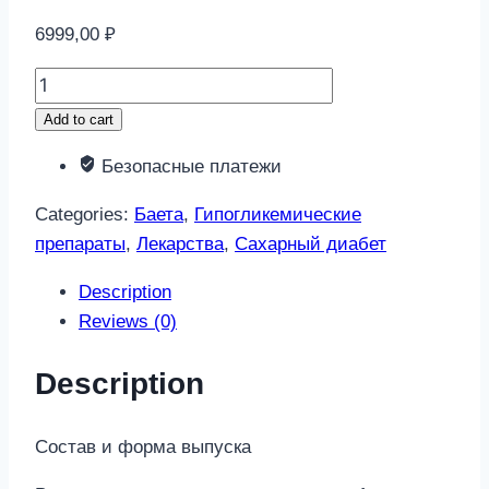
6999,00
₽
Баета
250мкг/
Add to cart
мл
Безопасные платежи
2,4мл
1
Categories:
Баета
,
Гипогликемические
шт.
препараты
,
Лекарства
,
Сахарный диабет
раствор
для
Description
инъекций
Reviews (0)
quantity
Description
Состав и форма выпуска