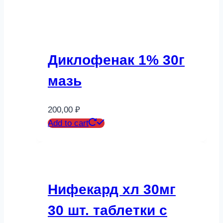
Диклофенак 1% 30г
мазь
200,00
₽
Add to cart
Нифекард хл 30мг
30 шт. таблетки с