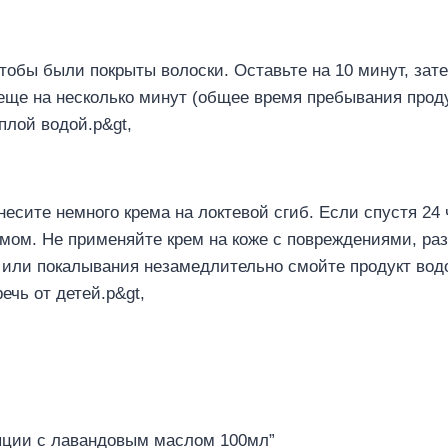
тобы были покрыты волоски. Оставьте на 10 минут, зат
 еще на несколько минут (общее время пребывания проду
плой водой.р&gt,
несите немного крема на локтевой сгиб. Если спустя 2
емом. Не применяйте крем на коже с повреждениями, р
ли покалывания незамедлительно смойте продукт водой
чь от детей.р&gt,
пиляции с лавандовым маслом 100мл”