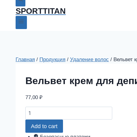
SPORTTITAN
Главная
/
Продукция
/
Удаление волос
/
Вельвет 
Вельвет крем для де
77,00
₽
Вельвет
крем
Add to cart
для
депиляции
Безопасные платежи