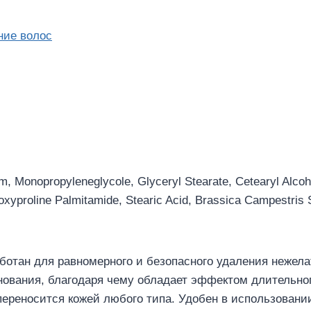
ние волос
m, Monopropyleneglycole, Glyceryl Stearate, Cetearyl Alco
oxyproline Palmitamide, Stearic Acid, Brassica Campestris 
ботан для равномерного и безопасного удаления нежел
снования, благодаря чему обладает эффектом длительног
переносится кожей любого типа. Удобен в использовании