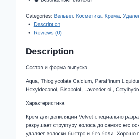
с
лавандовым
Categories:
Вельвет
,
Косметика
,
Крема
,
Удале
маслом
Description
100мл
Reviews (0)
quantity
Description
Состав и форма выпуска
Aqua, Thioglycolate Calcium, Paraffinum Liquidu
Hexyldecanol, Bisabolol, Lavender oil, Cetylhydr
Характеристика
Крем для депиляции Velvet специально разра
разрушает структуру волоса до самого его о
удаляет волоски быстро и без боли. Хорошо 