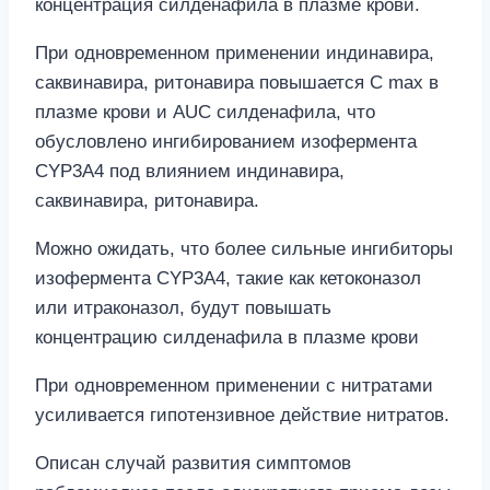
концентрация силденафила в плазме крови.
При одновременном применении индинавира,
саквинавира, ритонавира повышается C max в
плазме крови и AUC силденафила, что
обусловлено ингибированием изофермента
CYP3A4 под влиянием индинавира,
саквинавира, ритонавира.
Можно ожидать, что более сильные ингибиторы
изофермента CYP3A4, такие как кетоконазол
или итраконазол, будут повышать
концентрацию силденафила в плазме крови
При одновременном применении с нитратами
усиливается гипотензивное действие нитратов.
Описан случай развития симптомов