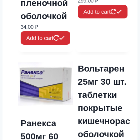
299,00
₽
пленочной
Add to cart
оболочкой
34,00
₽
Add to cart
Вольтарен
25мг 30 шт.
таблетки
покрытые
кишечнораст
Ранекса
оболочкой
500мг 60