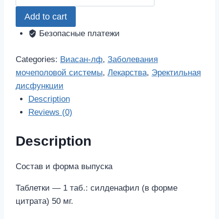
лф
Add to cart
50мг
2
Безопасные платежи
шт.
таблетки
Categories:
Виасан-лф
,
Заболевания
покрытые
мочеполовой системы
,
Лекарства
,
Эректильная
пленочной
дисфункции
оболочкой
Description
quantity
Reviews (0)
Description
Состав и форма выпуска
Таблетки — 1 таб.: силденафил (в форме
цитрата) 50 мг.