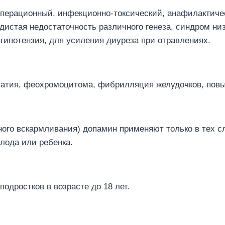
операционный, инфекционно-токсический, анафилактиче
дистая недостаточность различного генеза, синдром низ
гипотензия, для усиления диуреза при отравлениях.
атия, феохромоцитома, фибрилляция желудочков, повы
ного вскармливания) допамин применяют только в тех сл
лода или ребенка.
одростков в возрасте до 18 лет.