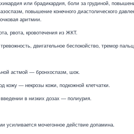
ахикардия или брадикардия, боли за грудиной, повыше
азоспазм, повышение конечного диастолического давлен
очковая аритмии.
а, рвота, кровотечения из ЖКТ.
тревожность, двигательное беспокойство, тремор пальц
ьной астмой — бронхоспазм, шок.
д кожу — некрозы кожи, подкожной клетчатки.
 введении в низких дозах — полиурия.
ми усиливается мочегонное действие допамина.