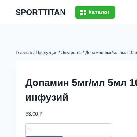
Перейти
SPORTTITAN
к
Каталог
содержимому
Главная
/
Продукция
/
Лекарства
/
Допамин 5мг/мл 5мл 10 ш
Допамин 5мг/мл 5мл 1
инфузий
53,00
₽
Допамин
5мг/