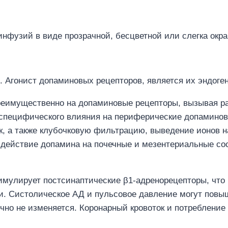
инфузий в виде прозрачной, бесцветной или слегка окр
. Агонист допаминовых рецепторов, является их эндоге
т преимущественно на допаминовые рецепторы, вызывая 
 специфического влияния на периферические допамино
ок, а также клубочковую фильтрацию, выведение ионов н
действие допамина на почечные и мезентериальные сос
 стимулирует постсинаптические β1-адренорецепторы, ч
и. Систолическое АД и пульсовое давление могут повы
чно не изменяется. Коронарный кровоток и потребление 