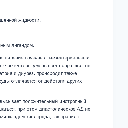
ашенной жидкости.
нным лигандом.
расширение почечных, мезентериальных,
вые рецепторы уменьшает сопротивление
атрия и диурез, происходит также
уды отличается от действия других
то вызывает положительный инотропный
шаться, при этом диастолическое АД не
миокардом кислорода, как правило,