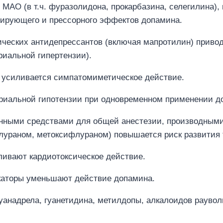
МАО (в т.ч. фуразолидона, прокарбазина, селегилина),
лирующего и прессорного эффектов допамина.
ческих антидепрессантов (включая мапротилин) привод
риальной гипертензии).
 усиливается симпатомиметическое действие.
ериальной гипотензии при одновременном применении д
ными средствами для общей анестезии, производными у
лураном, метоксифлураном) повышается риск развития 
ливают кардиотоксическое действие.
каторы уменьшают действие допамина.
анадрела, гуанетидина, метилдопы, алкалоидов рауво