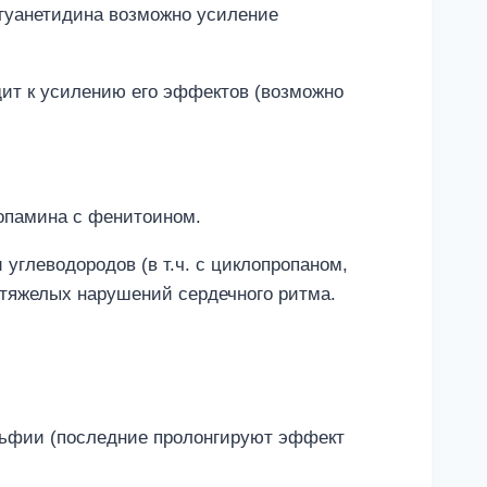
 гуанетидина возможно усиление
ит к усилению его эффектов (возможно
опамина с фенитоином.
глеводородов (в т.ч. с циклопропаном,
тяжелых нарушений сердечного ритма.
льфии (последние пролонгируют эффект