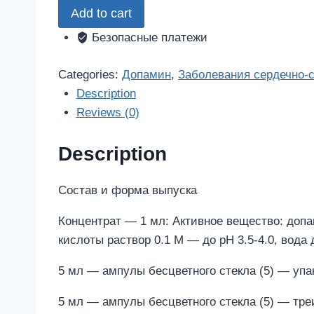
Add to cart
мл
5мл
Безопасные платежи
10
шт.
Categories:
Допамин
,
Заболевания сердечно-
концентрат
Description
для
Reviews (0)
приготовления
раствора
Description
для
инфузий
Состав и форма выпуска
quantity
Концентрат — 1 мл: Активное вещество: доп
кислоты раствор 0.1 М — до pH 3.5-4.0, вода 
5 мл — ампулы бесцветного стекла (5) — упа
5 мл — ампулы бесцветного стекла (5) — треи