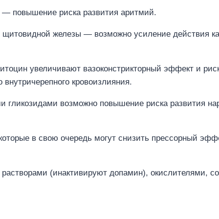
 — повышение риска развития аритмий.
 щитовидной железы — возможно усиление действия как
ситоцин увеличивают вазоконстрикторный эффект и риск
о внутричерепного кровоизлияния.
и гликозидами возможно повышение риска развития на
которые в свою очередь могут снизить прессорный эфф
астворами (инактивируют допамин), окислителями, со