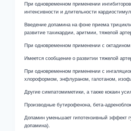
При одновременном применении ингибиторов 
интенсивности и длительности кардиостиму
Введение допамина на фоне приема трицикли
развитие тахикардии, аритмии, тяжелой арте
При одновременном применении с октадином
Имеется сообщение о развитии тяжелой арт
При одновременном применении с ингаляцион
хлороформом, энфлураном, галотаном, изоф
Другие симпатомиметики, а также кокаин уси
Производные бутирофенона, бета-адренобло
Допамин уменьшает гипотензивный эффект гу
допамина).