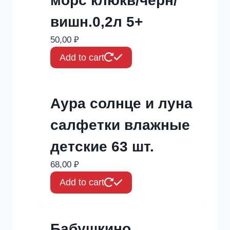
морс клюкв/черн/
вишн.0,2л 5+
50,00
₽
Add to cart
Аура солнце и луна
салфетки влажные
детские 63 шт.
68,00
₽
Add to cart
Бабушкино