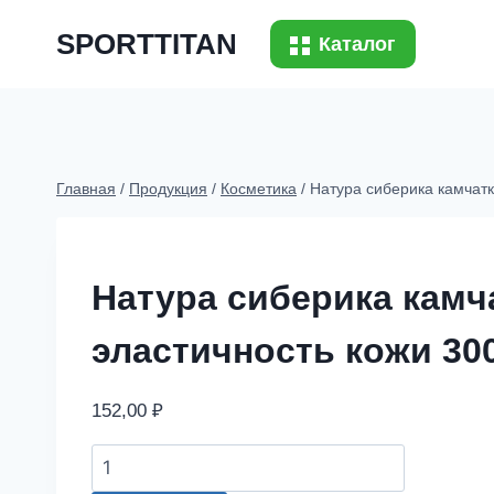
Перейти
SPORTTITAN
к
Каталог
содержимому
Главная
/
Продукция
/
Косметика
/
Натура сиберика камчатк
Натура сиберика камча
эластичность кожи 30
152,00
₽
Натура
сиберика