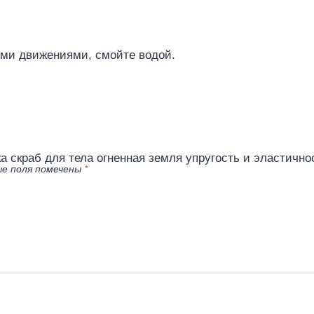
ими движениями, смойте водой.
атка скраб для тела огненная земля упругость и эластичн
е поля помечены
*