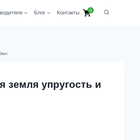
0
водителе
Блог
Контакты
00мл
я земля упругость и