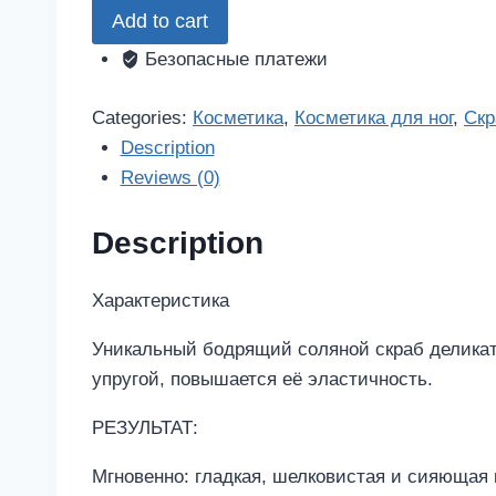
Add to cart
камчатка
скраб
Безопасные платежи
для
тела
Categories:
Косметика
,
Косметика для ног
,
Ск
огненная
Description
земля
Reviews (0)
упругость
и
Description
эластичность
кожи
Характеристика
300мл
Уникальный бодрящий соляной скраб деликатн
quantity
упругой, повышается её эластичность.
РЕЗУЛЬТАТ:
Мгновенно: гладкая, шелковистая и сияющая 