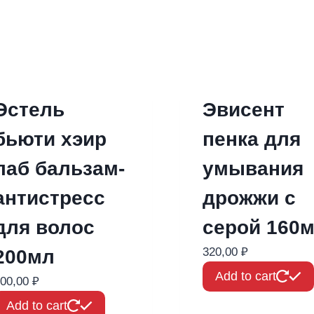
Эстель
Эвисент
бьюти хэир
пенка для
лаб бальзам-
умывания
антистресс
дрожжи с
для волос
серой 160
320,00
₽
200мл
Add to cart
00,00
₽
Add to cart