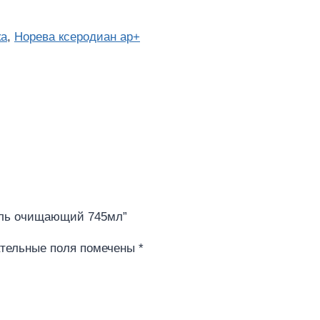
ка
,
Норева ксеродиан ар+
 гель очищающий 745мл”
тельные поля помечены
*