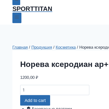
SPORTTITAN
Главная
/
Продукция
/
Косметика
/
Норева ксерод
Норева ксеродиан ap
1200,00
₽
Норева
ксеродиан
Add to cart
ap+
гель
Безопасные платежи