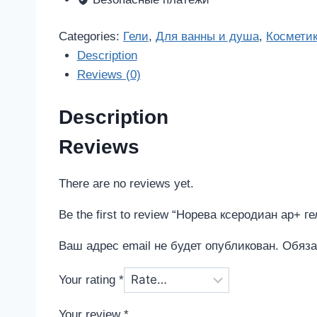
очищающий
745мл
Categories:
Гели
,
Для ванны и душа
,
Космети
quantity
Description
Reviews (0)
Description
Reviews
There are no reviews yet.
Be the first to review “Норева ксеродиан ap+
Ваш адрес email не будет опубликован.
Обяза
Your rating
*
Your review
*