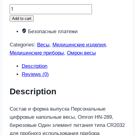
Омрон
весы
Add to cart
цифровые
Безопасные платежи
hn-
289-
Categories:
Весы
,
Медицинские изделия
,
eb
Медицинские приборы
,
Омрон весы
бирюзовые
quantity
Description
Reviews (0)
Description
Состав и форма выпуска Персональные
цифровые напольные весы, Omron HN-289,
бирюзовые Один элемент питания типа CR2032
для пробного использования прибора