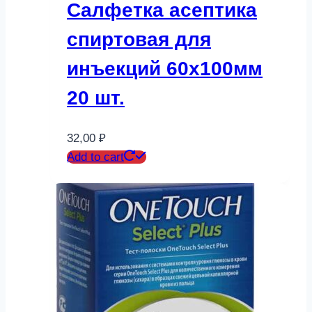
Салфетка асептика
спиртовая для
инъекций 60х100мм
20 шт.
32,00
₽
Add to cart