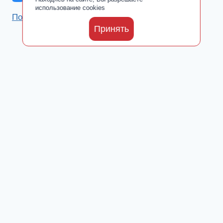
использование cookies
Политика обработки персональных данных
Принять
Каталог
Toggle
О производителе
child
Сертификаты
menu
Где купить
Добавки от ООО «ПАРАФАРМ»
Toggle
Блог
child
Новости
menu
Культ Тела
Fitness & Life
Контакты