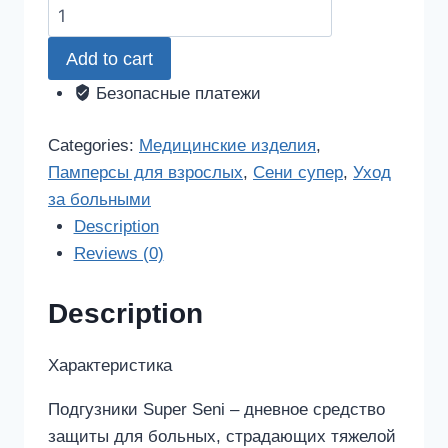
Сени
супер
Add to cart
подгузники
экстра
Безопасные платежи
смол
10
Categories:
Медицинские изделия
,
шт.
Памперсы для взрослых
,
Сени супер
,
Уход
quantity
за больными
Description
Reviews (0)
Description
Характеристика
Подгузники Super Seni – дневное средство
защиты для больных, страдающих тяжелой