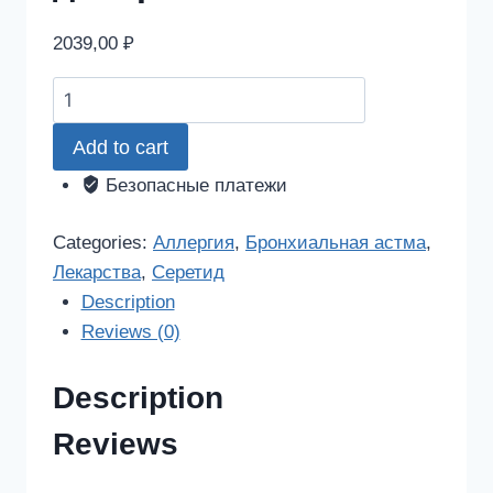
2039,00
₽
Серетид
25мкг/250мкг
Add to cart
120доз
аэрозоль
Безопасные платежи
для
ингаляций
Categories:
Аллергия
,
Бронхиальная астма
,
дозированный
Лекарства
,
Серетид
quantity
Description
Reviews (0)
Description
Reviews