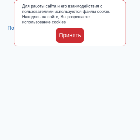
Для работы сайта и его взаимодействия с
пользователями используются файлы cookie.
Находясь на сайте, Вы разрешаете
использование cookies
Политика обработки персональных данных
Принять
Каталог
Toggle
О производителе
child
Сертификаты
menu
Где купить
Добавки от ООО «ПАРАФАРМ»
Toggle
Блог
child
Новости