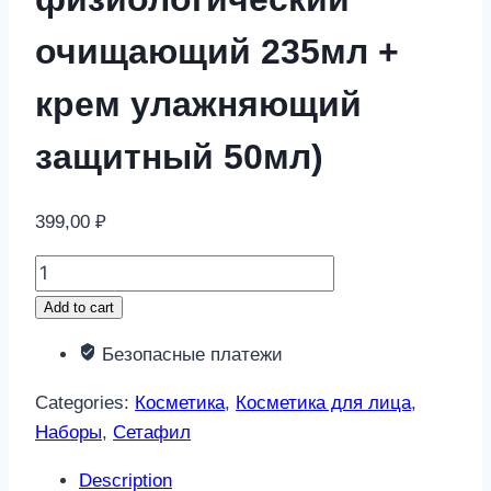
очищающий 235мл +
крем улажняющий
защитный 50мл)
399,00
₽
Сетафил
набор
Add to cart
(лосьон
Безопасные платежи
физиологический
очищающий
Categories:
Косметика
,
Косметика для лица
,
235мл
Наборы
,
Сетафил
+
крем
Description