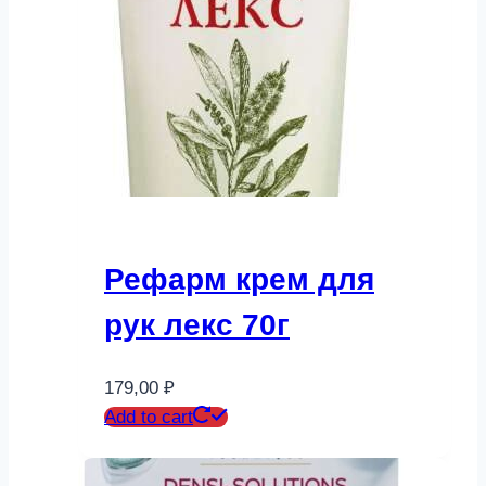
Рефарм крем для
рук лекс 70г
179,00
₽
Add to cart