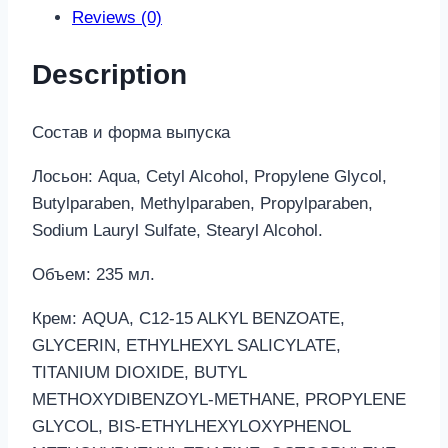
улажняющий
Reviews (0)
защитный
50мл)
Description
quantity
Состав и форма выпуска
Лосьон: Aqua, Cetyl Alcohol, Propylene Glycol,
Butylparaben, Methylparaben, Propylparaben,
Sodium Lauryl Sulfate, Stearyl Alcohol.
Объем: 235 мл.
Крем: AQUA, C12-15 ALKYL BENZOATE,
GLYCERIN, ETHYLHEXYL SALICYLATE,
TITANIUM DIOXIDE, BUTYL
METHOXYDIBENZOYL-METHANE, PROPYLENE
GLYCOL, BIS-ETHYLHEXYLOXYPHENOL