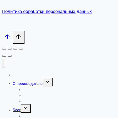
Политика обработки персональных данных
Каталог
Toggle
О производителе
child
menu
Сертификаты
Где купить
Добавки от ООО «ПАРАФАРМ»
Toggle
Блог
child
menu
Новости