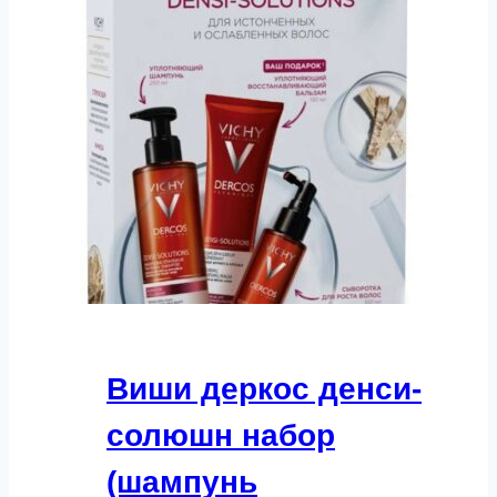
Виши деркос денси-
солюшн набор
(шампунь