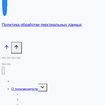
Политика обработки персональных данных
Каталог
Toggle
О производителе
child
menu
Сертификаты
Где купить
Добавки от ООО «ПАРАФАРМ»