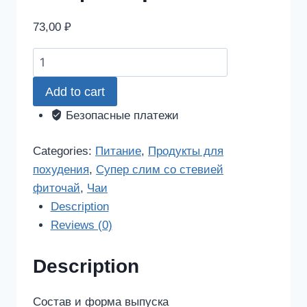
73,00
₽
Супер
слим
Add to cart
со
стевией
Безопасные платежи
фиточай
ананас,земляника
Categories:
Питание
,
Продукты для
30
похудения
,
Супер слим со стевией
шт.
фиточай
,
Чаи
фильтр-
Description
пакет
Reviews (0)
quantity
Description
Состав и форма выпуска