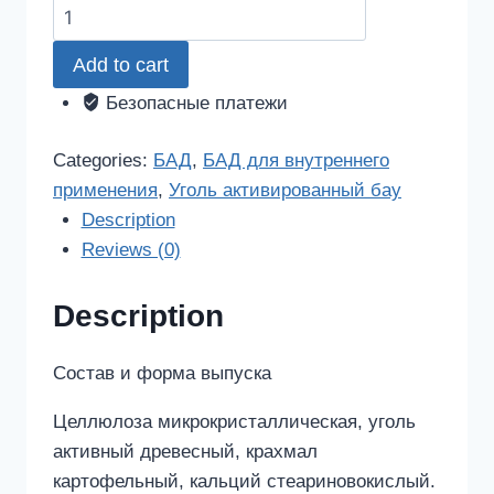
Уголь
активированный
Add to cart
бау
таблетки
Безопасные платежи
250мг
10
Categories:
БАД
,
БАД для внутреннего
шт.
применения
,
Уголь активированный бау
quantity
Description
Reviews (0)
Description
Состав и форма выпуска
Целлюлоза микрокристаллическая, уголь
активный древесный, крахмал
картофельный, кальций стеариновокислый.