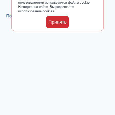
пользователями используются файлы cookie.
Находясь на сайте, Вы разрешаете
использование cookies
Политика обработки персональных данных
Принять
Каталог
Toggle
О производителе
child
Сертификаты
menu
Где купить
Добавки от ООО «ПАРАФАРМ»
Toggle
Блог
child
Новости
menu
Культ Тела