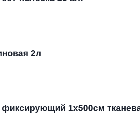
иновая 2л
 фиксирующий 1х500см тканева