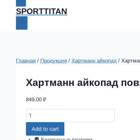
SPORTTITAN
Главная
/
Продукция
/
Хартманн айкопад
/
Хартман
Хартманн айкопад пов
849,00
₽
Хартманн
айкопад
Add to cart
повязка
стерильная
Безопасные платежи