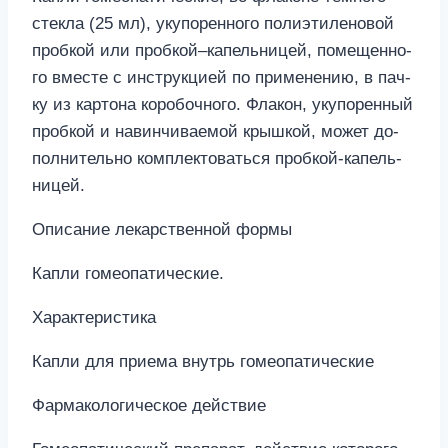
стек­ла (25 мл), уку­по­рен­но­го по­ли­эти­ле­но­вой
проб­кой или проб­кой–­ка­пель­ни­цей, по­ме­щен­но­
го вме­сте с ин­струк­ци­ей по при­ме­не­нию, в пач­
ку из кар­то­на ко­ро­боч­но­го. Фла­кон, уку­по­рен­ный
проб­кой и на­вин­чи­ва­е­мой крыш­кой, мо­жет до­
пол­ни­тель­но ком­плек­то­вать­ся проб­кой-ка­пель­
ни­цей.
Описание лекарственной формы
Капли гомеопатические.
Характеристика
Капли для приема внутрь гомеопатические
Фармакологическое действие