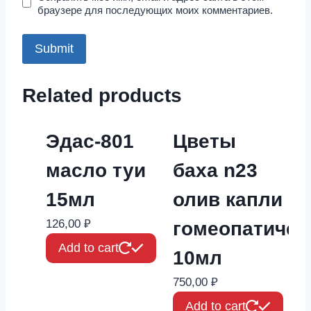
браузере для последующих моих комментариев.
Related products
Эдас-801
Цветы
масло туи
баха n23
15мл
олив капли
126,00
₽
гомеопатичес
Add to cart
10мл
750,00
₽
Add to cart