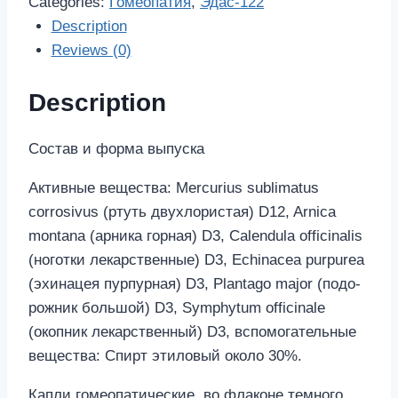
Categories:
Гомеопатия
,
Эдас-122
Description
Reviews (0)
Description
Состав и форма выпуска
Ак­тив­ные ве­ще­ства: Mercurius sublimatus
corrosivus (ртуть двух­ло­ри­стая) D12, Arnica
montana (ар­ни­ка гор­ная) D3, Calendula officinalis
(но­гот­ки ле­кар­ствен­ные) D3, Echinacea purpurea
(эхи­на­цея пур­пур­ная) D3, Plantago major (по­до­
рож­ник боль­шой) D3, Symphytum officinale
(окоп­ник ле­кар­ствен­ный) D3, вс­по­мо­га­тель­ные
ве­ще­ства: Спирт эти­ло­вый око­ло 30%.
Ка­пли го­мео­па­ти­че­ские, во фла­ко­не тем­но­го