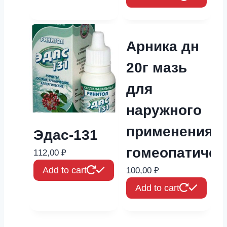
Арника дн
20г мазь
для
наружного
применения
Эдас-131
гомеопатичес
112,00
₽
Add to cart
100,00
₽
Add to cart