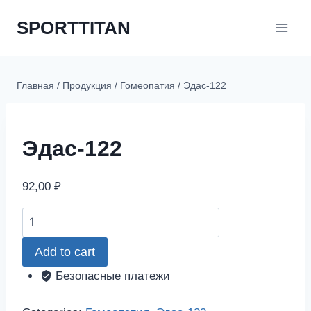
Перейти
SPORTTITAN
к
содержимому
Главная
/
Продукция
/
Гомеопатия
/
Эдас-122
Эдас-122
92,00
₽
Эдас-122
quantity
Add to cart
Безопасные платежи