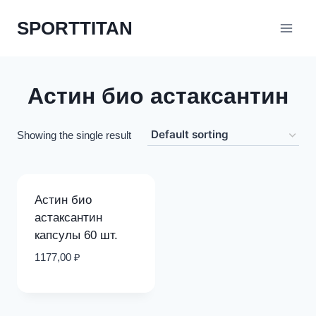
Перейти
SPORTTITAN
к
содержимому
Астин био астаксантин
Showing the single result
Астин био
астаксантин
капсулы 60 шт.
1177,00
₽