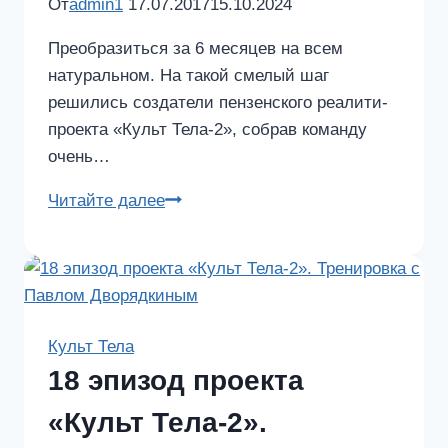
От
admin1
17.07.2017
15.10.2024
Преобразиться за 6 месяцев на всем
натуральном. На такой смелый шаг
решились создатели пензенского реалити-
проекта «Культ Тела-2», собрав команду
очень…
Марина
Читайте далее
Богомолова
–
победительница
проекта
«Культ
Культ Тела
Тела-2»
18 эпизод проекта
«Культ Тела-2».