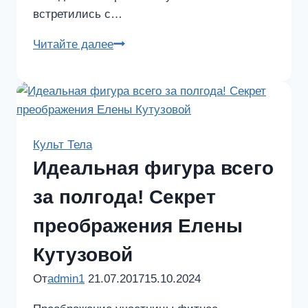
встретились с…
Марина
Читайте далее
Богомолова
поделилась
секретом
избавления
от
Культ Тела
лишнего
Идеальная фигура всего
веса
за полгода! Секрет
преображения Елены
Кутузовой
От
admin1
21.07.2017
15.10.2024