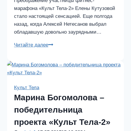
Преображение участницы фитнес-
марафона «Культ Тела-2» Елены Кутузовой
стало настоящей сенсацией. Еще полгода
назад, когда Алексей Нетесанов выбрал
обладавшую довольно заурядными…
Идеальная
Читайте далее
фигура
всего
за
полгода!
Секрет
Культ Тела
преображения
Марина Богомолова –
Елены
Кутузовой
победительница
проекта «Культ Тела-2»