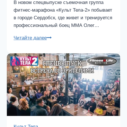
В новом спецвыпуске съемочная группа
фитнес-марафона «Культ Тела-2» побывает
в городе Сердобск, где живет и тренируется
профессиональный боец ММА Олег…
Спецвыпуск
Читайте далее
«Культа
Тела-2».
Бойцовский
мастер-
класс
от
Олега
Петеримова
Культ Тела