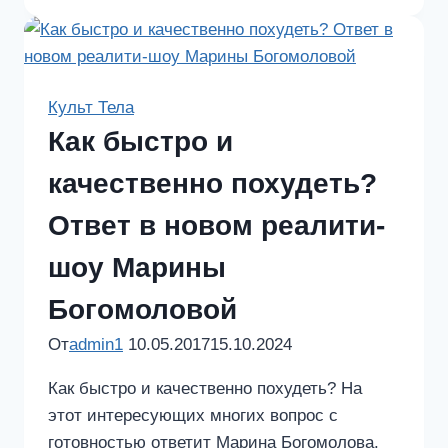
проекта
«Культ
Тела-2».
Культуристы
Культ Тела
против
Как быстро и
«культят»
качественно похудеть?
Ответ в новом реалити-
шоу Марины
Богомоловой
От
admin1
10.05.2017
15.10.2024
Как быстро и качественно похудеть? На
этот интересующих многих вопрос с
готовностью ответит Марина Богомолова.