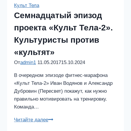
Тела
Культ Тела
–
Семнадцатый эпизод
2»
проекта «Культ Тела-2».
Культуристы против
«культят»
От
admin1
11.05.2017
15.10.2024
В очередном эпизоде фитнес-марафона
«Культ Тела-2» Иван Водянов и Александр
Дубровин (Пересвет) покажут, как нужно
правильно мотивировать на тренировку.
Команда…
Семнадцатый
Читайте далее
эпизод