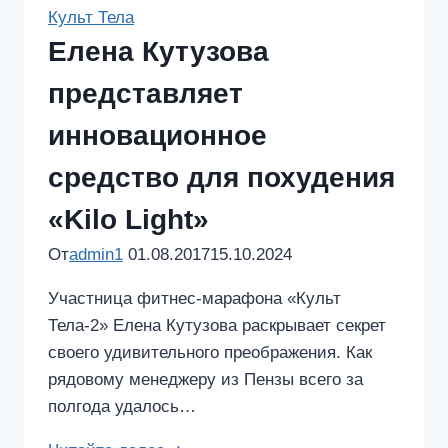
красивую
Культ Тела
фигуру,
Елена Кутузова
расскажет
Марина
представляет
Богомолова
инновационное
в
новом
средство для похудения
шоу
«Kilo Light»
«Согнать
за
От
admin1
01.08.2017
15.10.2024
60
Участница фитнес-марафона «Культ
секунд»
Тела-2» Елена Кутузова раскрывает секрет
своего удивительного преображения. Как
рядовому менеджеру из Пензы всего за
полгода удалось…