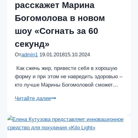
расскажет Марина
Богомолова в новом
шоу «Согнать за 60
секунд»
От
admin1
19.01.2018
15.10.2024
Как сжечь жир, привести себя в хорошую
форму и при этом не навредить здоровью –
кто лучше Марины Богомоловой сможет…
Как
Читайте далее
сжечь
жир
и
сформировать