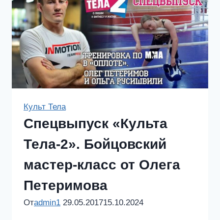
героинь
«Культа
Тела-2»
Культ Тела
Спецвыпуск «Культа
Тела-2». Бойцовский
мастер-класс от Олега
Петеримова
От
admin1
29.05.2017
15.10.2024