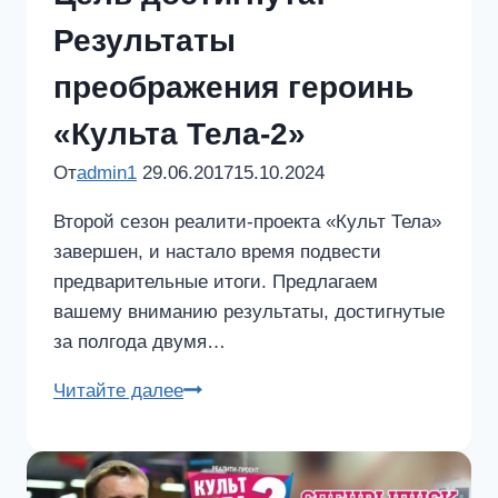
Павлом
Дворядкиным
Результаты
преображения героинь
«Культа Тела-2»
От
admin1
29.06.2017
15.10.2024
Второй сезон реалити-проекта «Культ Тела»
завершен, и настало время подвести
предварительные итоги. Предлагаем
вашему вниманию результаты, достигнутые
за полгода двумя…
Цель
Читайте далее
достигнута!
Результаты
преображения