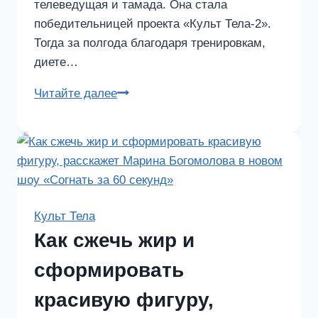
телеведущая и тамада. Она стала
победительницей проекта «Культ Тела-2».
Тогда за полгода благодаря тренировкам,
диете…
Программа
Читайте далее
похудения
от
Марины
Богомоловой
Культ Тела
Как сжечь жир и
сформировать
красивую фигуру,