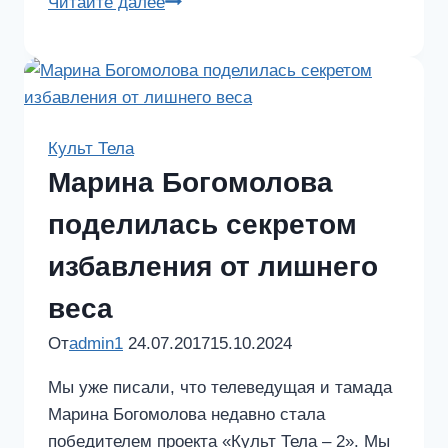
Елена
Читайте далее
Кутузова
представляет
инновационное
средство
для
Культ Тела
похудения
Марина Богомолова
«Kilo
Light»
поделилась секретом
избавления от лишнего
веса
От
admin1
24.07.2017
15.10.2024
Мы уже писали, что телеведущая и тамада
Марина Богомолова недавно стала
победителем проекта «Культ Тела – 2». Мы