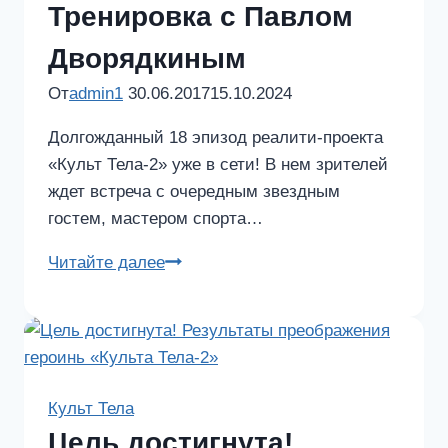
Тренировка с Павлом
Дворядкиным
От
admin1
30.06.2017
15.10.2024
Долгожданный 18 эпизод реалити-проекта
«Культ Тела-2» уже в сети! В нем зрителей
ждет встреча с очередным звездным
гостем, мастером спорта…
18
Читайте далее
эпизод
проекта
«Культ
Тела-2».
Тренировка
Культ Тела
с
Цель достигнута!