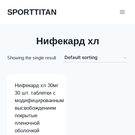
Перейти
SPORTTITAN
к
содержимому
Нифекард хл
Showing the single result
Нифекард хл 30мг
30 шт. таблетки с
модифицированным
высвобождением
покрытые
пленочной
оболочкой