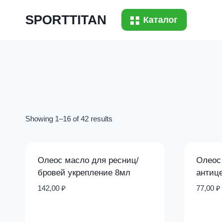
Перейти
SPORTTITAN
к
Каталог
содержимому
Showing 1–16 of 42 results
Олеос масло для ресниц/
Олеос
бровей укрепление 8мл
антиц
142,00
₽
77,00
₽