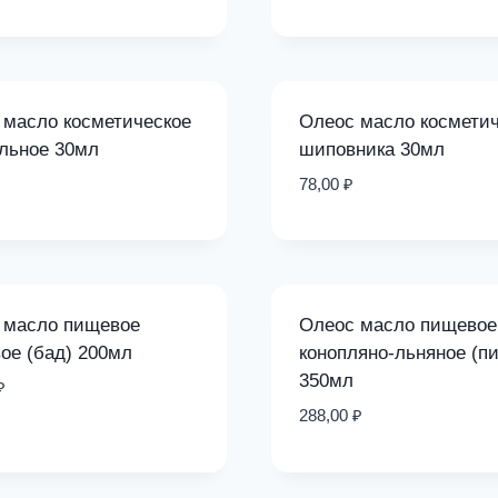
 масло косметическое
Олеос масло косметич
льное 30мл
шиповника 30мл
78,00
₽
 масло пищевое
Олеос масло пищевое
ое (бад) 200мл
конопляно-льняное (п
350мл
₽
288,00
₽