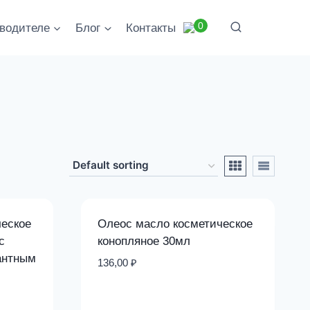
0
водителе
Блог
Контакты
еское
Олеос масло косметическое
с
конопляное 30мл
антным
136,00
₽