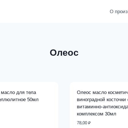
О произ
Олеос
 масло для тела
Олеос масло косметич
еллюлитное 50мл
виноградной косточки 
витаминно-антиоксид
комплексом 30мл
78,00
₽