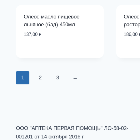
Олеос масло пищевое
Олеос
льняное (бад) 450мл
расто
137,00
₽
186,00
1
2
3
→
ООО "АПТЕКА ПЕРВАЯ ПОМОЩЬ" ЛО-58-02-
001201 от 14 октября 2016 г