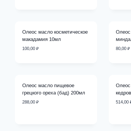
Олеос масло косметическое
Олеос
макадамия 10мл
минда
100,00
₽
80,00
₽
Олеос масло пищевое
Олеос
грецкого ореха (бад) 200мл
кедров
288,00
₽
514,00