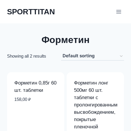
Перейти
SPORTTITAN
к
содержимому
Форметин
Showing all 2 results
Форметин 0,85г 60
Форметин лонг
шт. таблетки
500мг 60 шт.
таблетки с
158,00
₽
пролонгированным
высвобождением,
покрытые
пленочной