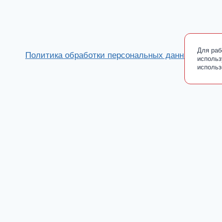
Для раб
Политика обработки персональных данных
использ
использ
Каталог
Toggle
О производителе
child
Сертификаты
menu
Где купить
Добавки от ООО «ПАРАФАРМ»
Toggle
Блог
child
Новости
menu
Культ Тела