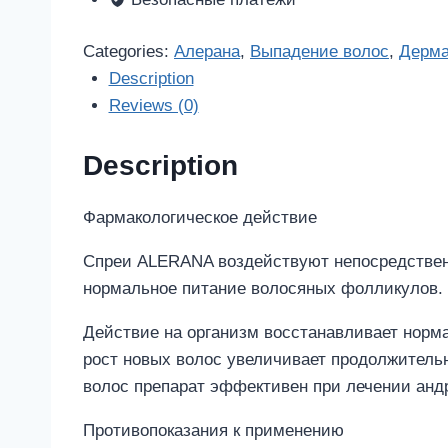
для
наружного
Categories:
Алерана
,
Выпадение волос
,
Дерма
применения
Description
quantity
Reviews (0)
Description
Фармакологическое действие
Спреи ALERANA воздействуют непосредственн
нормальное питание волосяных фолликулов. 
Действие на организм восстанавливает норм
рост новых волос увеличивает продолжитель
волос препарат эффективен при лечении анд
Противопоказания к применению