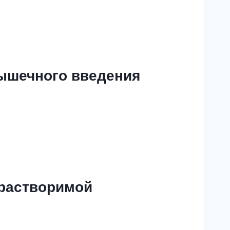
мышечного введения
орастворимой