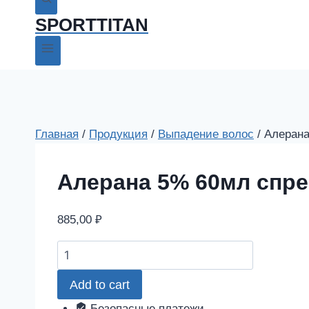
SPORTTITAN
Главная
/
Продукция
/
Выпадение волос
/
Алерана
Алерана 5% 60мл спре
885,00
₽
Алерана
5%
Add to cart
60мл
спрей
Безопасные платежи