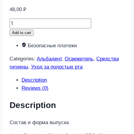
48,00
₽
Альбадент
освежитель
Add to cart
для
Безопасные платежи
полости
рта
Categories:
Альбадент
,
Освежитель
,
Средства
малина
гигиены
,
Уход за полостью рта
10мл
quantity
Description
Reviews (0)
Description
Состав и форма выпуска