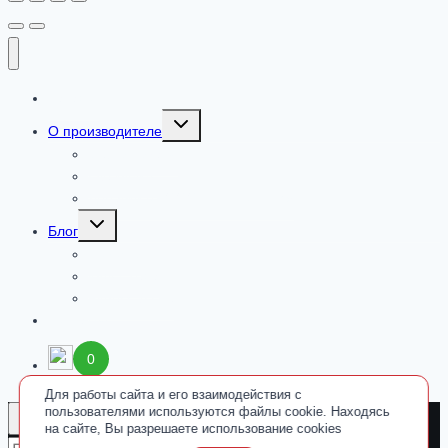
Каталог
Toggle
О производителе
child
menu
Сертификаты
Где купить
Добавки от ООО «ПАРАФАРМ»
Toggle
Блог
child
menu
Новости
Культ Тела
Fitness & Life
Контакты
0
Для работы сайта и его взаимодействия с
пользователями используются файлы cookie. Находясь
на сайте, Вы разрешаете использование cookies