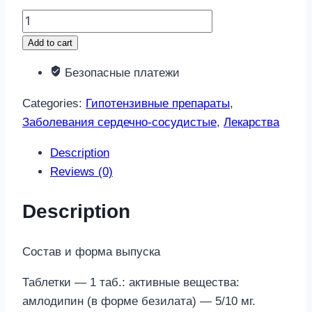
Амлодипин-
вертекс
Add to cart
5мг
Безопасные платежи
60
шт.
Categories:
Гипотензивные препараты
,
таблетки
Заболевания сердечно-сосудистые
,
Лекарства
quantity
Description
Reviews (0)
Description
Состав и форма выпуска
Таблетки — 1 таб.: активные вещества:
амлодипин (в форме безилата) — 5/10 мг.