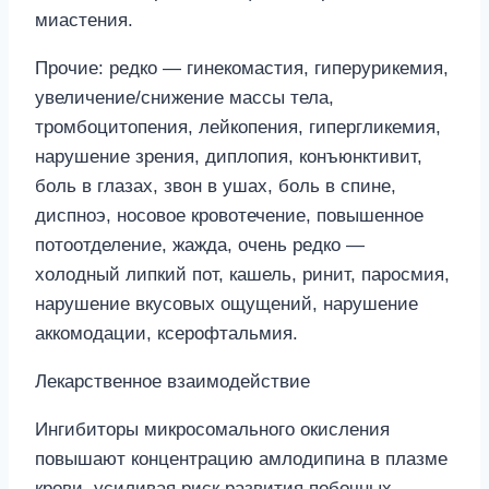
миастения.
Прочие: редко — гинекомастия, гиперурикемия,
увеличение/снижение массы тела,
тромбоцитопения, лейкопения, гипергликемия,
нарушение зрения, диплопия, конъюнктивит,
боль в глазах, звон в ушах, боль в спине,
диспноэ, носовое кровотечение, повышенное
потоотделение, жажда, очень редко —
холодный липкий пот, кашель, ринит, паросмия,
нарушение вкусовых ощущений, нарушение
аккомодации, ксерофтальмия.
Лекарственное взаимодействие
Ингибиторы микросомального окисления
повышают концентрацию амлодипина в плазме
крови, усиливая риск развития побочных