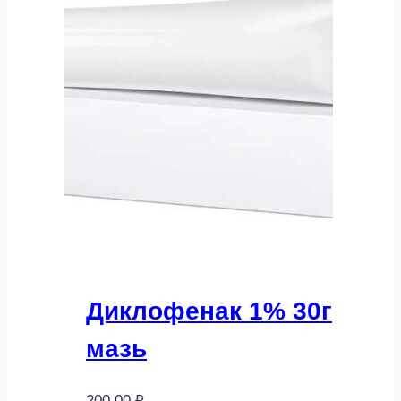
Диклофенак 1% 30г
мазь
200,00
₽