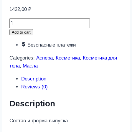
1422,00
₽
Аспера
масло
Add to cart
косметическое
Безопасные платежи
миндальное
30мл
Categories:
Аспера
,
Косметика
,
Косметика для
quantity
тела
,
Масла
Description
Reviews (0)
Description
Состав и форма выпуска