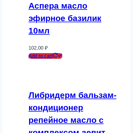
Аспера масло
эфирное базилик
10мл
102,00
₽
Add to cart
Либридерм бальзам-
кондиционер
репейное масло с
комплексом аевит