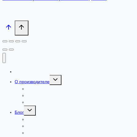
Каталог
Toggle
О производителе
child
menu
Сертификаты
Где купить
Добавки от ООО «ПАРАФАРМ»
Toggle
Блог
child
menu
Новости
Культ Тела
Fitness & Life