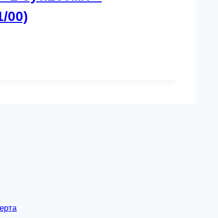
/00)
ерта