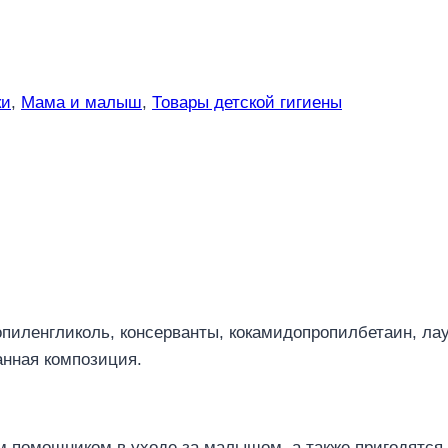
ки
,
Мама и малыш
,
Товары детской гигиены
пиленгликоль, консерванты, кокамидопропилбетаин, ла
анная композиция.
м помощником в уходе за малышом, а также пригодятся