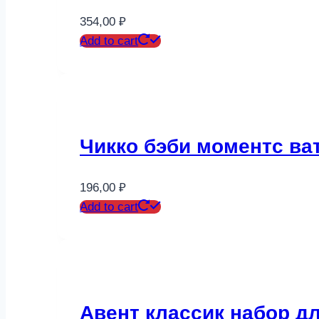
354,00
₽
Add to cart
Чикко бэби моментс ват
196,00
₽
Add to cart
Авент классик набор дл