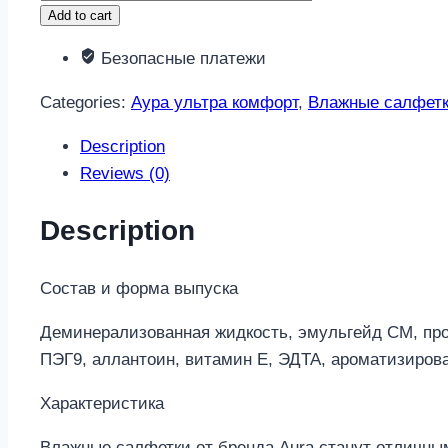
ультра
Add to cart
комфорт
Безопасные платежи
салфетки
влажные
Categories:
Аура ультра комфорт
,
Влажные салфет
для
детей
Description
100
Reviews (0)
шт.
quantity
Description
Состав и форма выпуска
Деминерализованная жидкость, эмульгейд СМ, про
ПЭГ9, аллантоин, витамин Е, ЭДТА, ароматизиров
Характеристика
Влажные салфетки от бренда Aura станут отличны