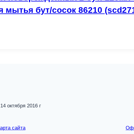
 мытья бут/сосок 86210 (scd271
 октября 2016 г
арта сайта
Оф