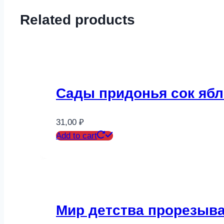
Related products
Сады придонья сок ябл
31,00
₽
Add to cart
Мир детства прорезыва