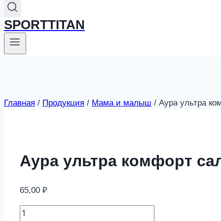
SPORTTITAN
Главная
/
Продукция
/
Мама и малыш
/
Аура ультра ко
Аура ультра комфорт сал
65,00
₽
Аура