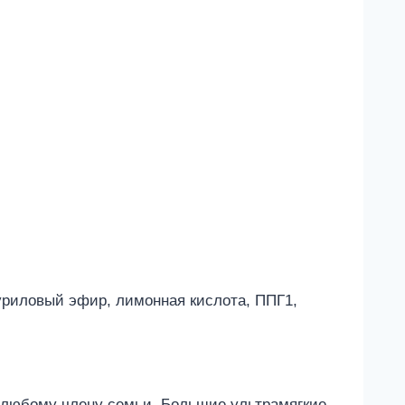
уриловый эфир, лимонная кислота, ППГ1,
 любому члену семьи. Большие ультрамягкие