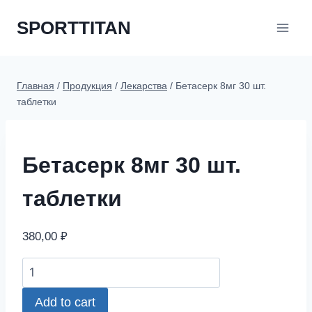
Перейти
SPORTTITAN
к
содержимому
Главная
/
Продукция
/
Лекарства
/
Бетасерк 8мг 30 шт.
таблетки
Бетасерк 8мг 30 шт.
таблетки
380,00
₽
Бетасерк
8мг
Add to cart
30