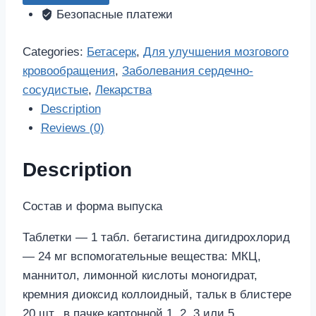
шт.
Безопасные платежи
таблетки
quantity
Categories:
Бетасерк
,
Для улучшения мозгового
кровообращения
,
Заболевания сердечно-
сосудистые
,
Лекарства
Description
Reviews (0)
Description
Состав и форма выпуска
Таблетки — 1 табл. бетагистина дигидрохлорид
— 24 мг вспомогательные вещества: МКЦ,
маннитол, лимонной кислоты моногидрат,
кремния диоксид коллоидный, тальк в блистере
20 шт., в пачке картонной 1, 2, 3 или 5