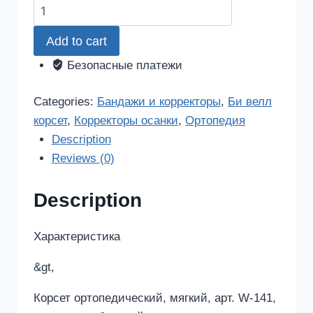
Би
велл
Add to cart
корсет
ортопедический
Безопасные платежи
w-
141
Categories:
Бандажи и корректоры
,
Би велл
xl
корсет
,
Корректоры осанки
,
Ортопедия
бежевый
Description
quantity
Reviews (0)
Description
Характеристика
&gt,
Корсет ортопедический, мягкий, арт. W-141,