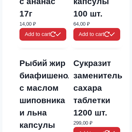
с ананас
капсулы
17г
100 шт.
14,00
₽
64,00
₽
Add to cart
Add to cart
Рыбий жир
Сукразит
биафишенол
заменитель
с маслом
сахара
шиповника
таблетки
и льна
1200 шт.
299,00
₽
капсулы