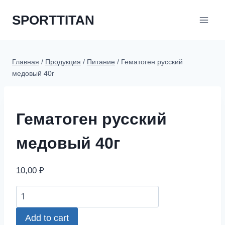
Перейти
SPORTTITAN
к
содержимому
Главная
/
Продукция
/
Питание
/
Гематоген русский
медовый 40г
Гематоген русский
медовый 40г
10,00
₽
Гематоген
русский
Add to cart
медовый