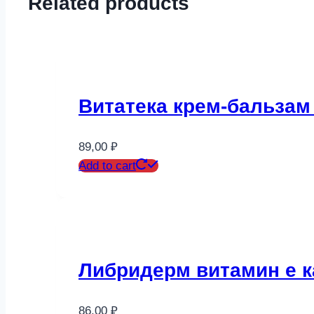
Related products
Витатека крем-бальзам 
89,00
₽
Add to cart
Либридерм витамин е к
86,00
₽