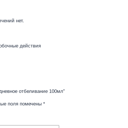
чений нет.
побочные действия
жедневное отбеливание 100мл”
ные поля помечены
*