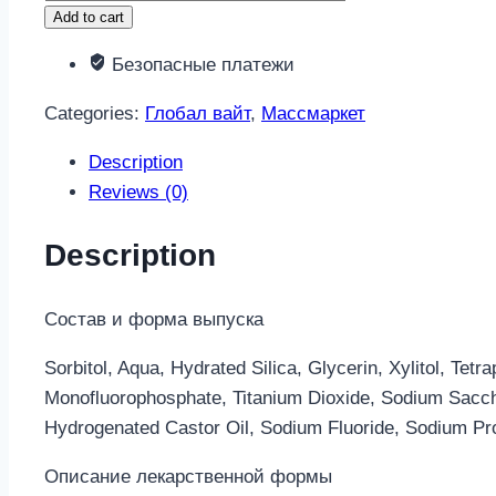
вайт
Add to cart
зубная
Безопасные платежи
паста
ежедневное
Categories:
Глобал вайт
,
Массмаркет
отбеливание
100мл
Description
quantity
Reviews (0)
Description
Состав и форма выпуска
Sorbitol, Aqua, Hydrated Silica, Glycerin, Xylitol, T
Monofluorophosphate, Titanium Dioxide, Sodium Sacch
Hydrogenated Castor Oil, Sodium Fluoride, Sodium Pr
Описание лекарственной формы