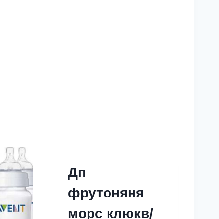
Дп
фрутоняня
морс клюкв/