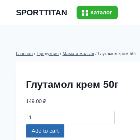
Перейти
SPORTTITAN
к
Каталог
содержимому
Главная
/
Продукция
/
Мама и малыш
/
Глутамол крем 50г
Глутамол крем 50г
149,00
₽
Глутамол
крем
Add to cart
50г