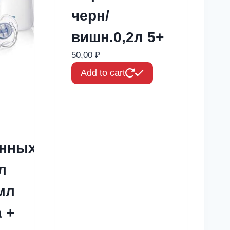
черн/
вишн.0,2л 5+
50,00
₽
Add to cart
нных
л
мл
 +