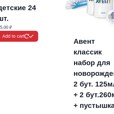
детские 24
шт.
5,00
₽
Add to cart
Авент
классик
набор для
новорожде
2 бут. 125м
+ 2 бут.260
+ пустышка