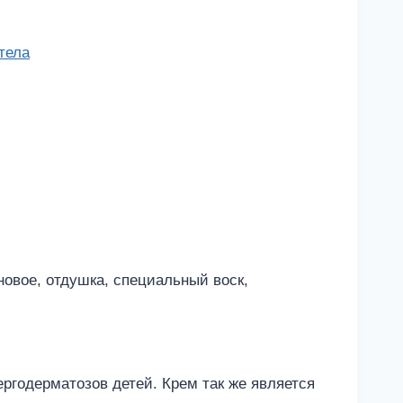
тела
новое, отдушка, специальный воск,
ергодерматозов детей. Крем так же является