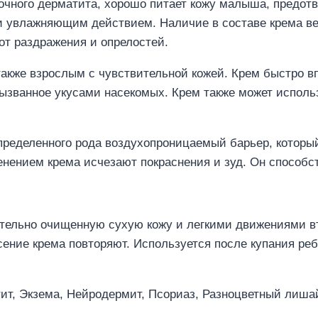
чного дерматита, хорошо питает кожу малыша, предотв
и увлажняющим действием. Наличие в составе крема в
от раздражения и опрелостей.
также взрослым с чувствительной кожей. Крем быстро вп
вызванное укусами насекомых. Крем также может исполь
 определенного рода воздухопроницаемый барьер, кото
енением крема исчезают покраснения и зуд. Он способ
тельно очищенную сухую кожу и легкими движениями в
ение крема повторяют. Используется после купания ребе
ит, Экзема, Нейродермит, Псориаз, Разноцветный лиша