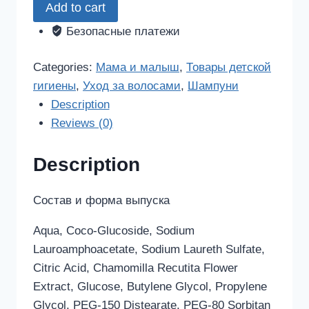
Add to cart
шампунь
детский
Безопасные платежи
и
гель
Categories:
Мама и малыш
,
Товары детской
2
гигиены
,
Уход за волосами
,
Шампуни
в
Description
1
Reviews (0)
300мл
quantity
Description
Состав и форма выпуска
Aqua, Coco-Glucoside, Sodium
Lauroamphoacetate, Sodium Laureth Sulfate,
Citric Acid, Chamomilla Recutita Flower
Extract, Glucose, Butylene Glycol, Propylene
Glycol, PEG-150 Distearate, PEG-80 Sorbitan