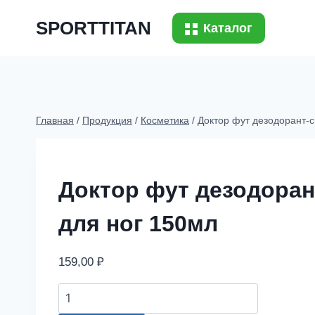
Перейти
SPORTTITAN
к
Каталог
содержимому
Главная
/
Продукция
/
Косметика
/
Доктор фут дезодорант-
Доктор фут дезодоран
для ног 150мл
159,00
₽
Доктор
фут