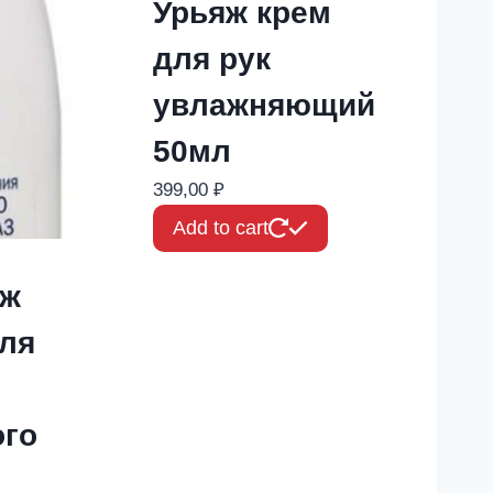
Урьяж крем
для рук
увлажняющий
50мл
399,00
₽
Add to cart
аж
ля
ого