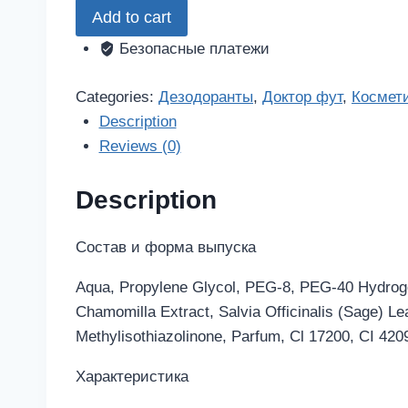
Add to cart
дезодорант-
спрей
Безопасные платежи
освежающий
против
Categories:
Дезодоранты
,
Доктор фут
,
Космет
неприятного
Description
запаха
Reviews (0)
для
ног
Description
150мл
quantity
Состав и форма выпуска
Aqua, Propylene Glycol, PEG-8, PEG-40 Hydrogen
Chamomilla Extract, Salvia Officinalis (Sage) Lea
Methylisothiazolinone, Parfum, Cl 17200, СI 420
Характеристика