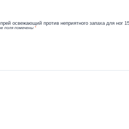
т-спрей освежающий против неприятного запаха для ног 1
е поля помечены
*