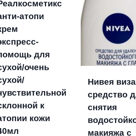
Реалкосметикс
анти-атопи
крем
экспресс-
помощь для
сухой/очень
сухой/
Нивея виз
чувствительной/
средство д
склонной к
снятия
атопии кожи
водостойк
40мл
макияжа с