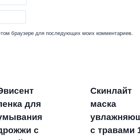
 этом браузере для последующих моих комментариев.
Эвисент
Скинлайт
пенка для
маска
умывания
увлажняю
дрожжи с
с травами 