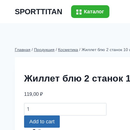
Перейти
SPORTTITAN
к
Каталог
содержимому
Главная
/
Продукция
/
Косметика
/
Жиллет блю 2 станок 10 
Жиллет блю 2 станок 1
119,00
₽
Жиллет
блю
Add to cart
2