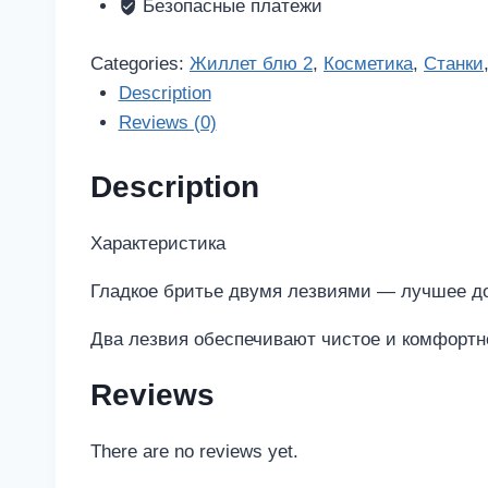
станок
Безопасные платежи
10
шт.
Categories:
Жиллет блю 2
,
Косметика
,
Станки
quantity
Description
Reviews (0)
Description
Характеристика
Гладкое бритье двумя лезвиями — лучшее док
Два лезвия обеспечивают чистое и комфортн
Reviews
There are no reviews yet.