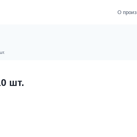
О произ
шт.
0 шт.