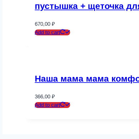
пустышка + щеточка для
670,00
₽
Add to cart
Наша мама мама комфор
366,00
₽
Add to cart