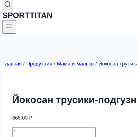
SPORTTITAN
Главная
/
Продукция
/
Мама и малыш
/
Йокосан трусики
Йокосан трусики-подгузни
666,00
₽
Йокосан