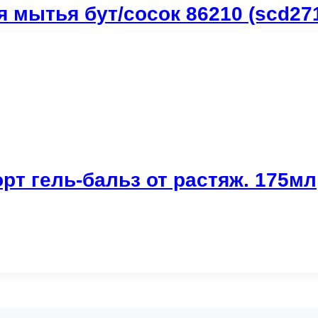
 мытья бут/сосок 86210 (scd271
т гель-бальз от растяж. 175мл