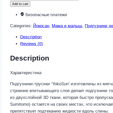
трусики-
Add to cart
подгузники
Безопасные платежи
размер
l
Categories:
Йокосан
,
Мама и малыш
,
Подгузники д
9-
14кг
Description
44
Reviews (0)
шт.
quantity
Description
Характеристика
Подгузники-трусики ‘YokoSun’ изготовлены из мяг
строение впитывающего слоя делает подгузники то
из двухслойной 3D ткани, которая быстро пропуска
Sumitomo) остается на своих местах, что исключа
препятствует подтеканию жидкости вдоль спины.