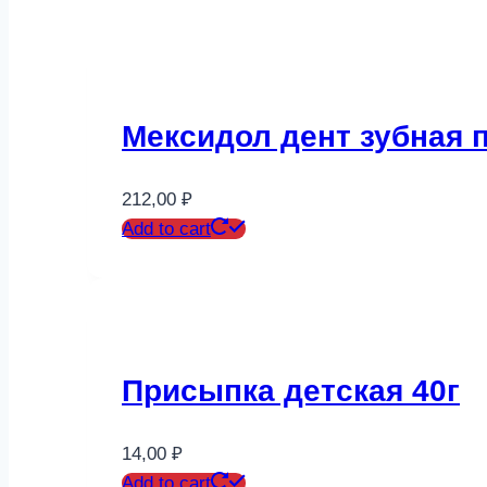
Мексидол дент зубная п
212,00
₽
Add to cart
Присыпка детская 40г
14,00
₽
Add to cart