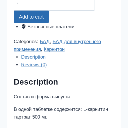
Карнитон
раствор
Add to cart
для
приема
Безопасные платежи
внутрь
20мл
Categories:
БАД
,
БАД для внутреннего
quantity
применения
,
Карнитон
Description
Reviews (0)
Description
Состав и форма выпуска
В одной таблетке содержится: L-карнитин
тартрат 500 мг.