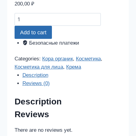
200,00
₽
Кора
органик
Add to cart
биокрем
ночное
Безопасные платежи
восстановление
50мл
Categories:
Кора органик
,
Косметика
,
quantity
Косметика для лица
,
Крема
Description
Reviews (0)
Description
Reviews
There are no reviews yet.