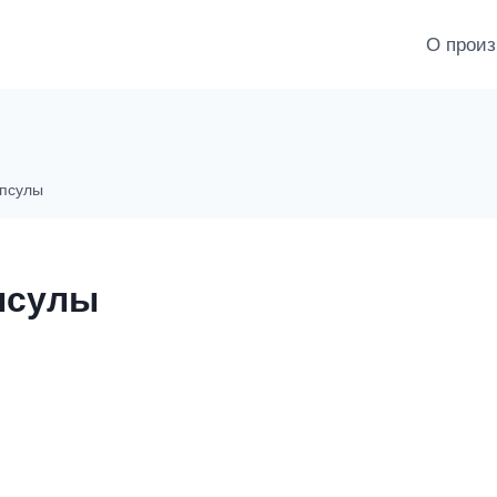
О произ
апсулы
апсулы