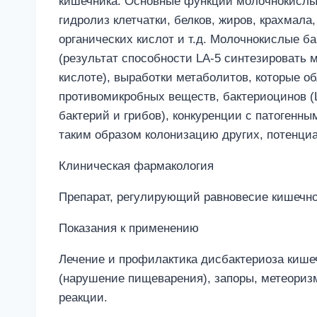
кишечника. Основные функции молочнокислых
гидролиз клетчатки, белков, жиров, крахмала
органических кислот и т.д. Молочнокислые б
(результат способности LA-5 синтезировать 
кислоте), выработки метаболитов, которые о
противомикробных веществ, бактериоцинов (L
бактерий и грибов), конкуренции с патогенн
таким образом колонизацию других, потенци
Клиническая фармакология
Препарат, регулирующий равновесие кишечн
Показания к применению
Лечение и профилактика дисбактериоза кише
(нарушение пищеварения), запоры, метеоризм
реакции.