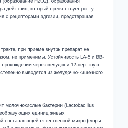
 (образование H2O2), образования
ра действия, который препятствует росту
ия с рецепторами адгезии, предотвращая
тракте, при приеме внутрь препарат не
зом, не применимы. Устойчивость LA-5 и BB-
 прохождении через желудок и 12-перстную
остепенно выводятся из желудочно-кишечного
 молочнокислые бактерии (Lactobacillus
лониеобразующих единиц живых
ой составляющей естественной микрофлоры