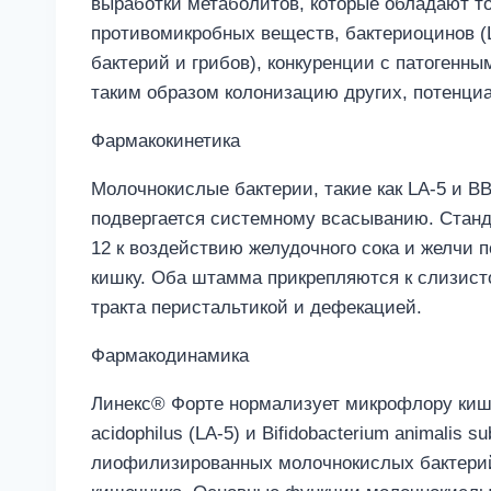
выработки метаболитов, которые обладают т
противомикробных веществ, бактериоцинов (L
бактерий и грибов), конкуренции с патогенн
таким образом колонизацию других, потенци
Фармакокинетика
Молочнокислые бактерии, такие как LA-5 и B
подвергается системному всасыванию. Станд
12 к воздействию желудочного сока и желчи
кишку. Оба штамма прикрепляются к слизист
тракта перистальтикой и дефекацией.
Фармакодинамика
Линекс® Форте нормализует микрофлору кише
acidophilus (LA-5) и Bifidobacterium animali
лиофилизированных молочнокислых бактери