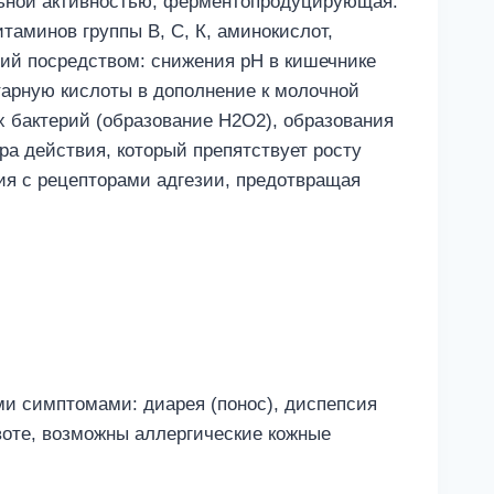
льной активностью, ферментопродуцирующая:
итаминов группы В, С, К, аминокислот,
рий посредством: снижения pH в кишечнике
тарную кислоты в дополнение к молочной
х бактерий (образование Н2О2), образования
ра действия, который препятствует росту
ия с рецепторами адгезии, предотвращая
и симптомами: диарея (понос), диспепсия
ивоте, возможны аллергические кожные