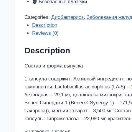
шт.
Безопасные платежи
капсулы
quantity
Categories:
Дисбактериоз
,
Заболевания желу
Description
Reviews (0)
Description
Состав и форма выпуска
1 капсула содержит: Активный ингредиент: по
компоненты: Lactobacillus acidophilus (LA-5) –
безводная – 29,1 мг, целлюлоза микрокристал
Бенео Синерджи 1 (Beneo® Synergy 1) – 171,
сахароза)), магния стеарат – 3,500 мг. Состав
капсулы: гипромеллоза – 22,080 мг, краситель 
В упаковке 7 капсул.