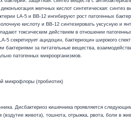
 бактерий: защитная: синтез веществ с антибактериа
, деконъюгация желчных кислот синтетическая: синтез в
актерии LA-5 и BB-12 ингибируют рост патогенных бакте
молочную кислоту и ВВ-12 синтезировать уксусную и ян
бладают токсическим действием в отношении патогенны
A-5 секретирует ацидоцин, бактериоцин широкого спект
ыми бактериями за питательные вещества, взаимодейств
ально патогенных микроорганизмов.
ой микрофлоры (пробиотик)
чника. Дисбактериоз кишечника проявляется следующим
 (вздутие живота), тошнота, отрыжка, рвота, боли в ж