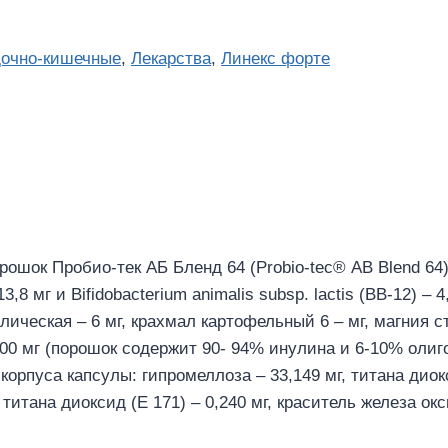
дочно-кишечные
,
Лекарства
,
Линекс форте
рошок Пробио-тек АБ Бленд 64 (Probio-tec® АВ Blend 64
 13,8 мг и Bifidobacterium animalis subsp. lactis (BB-12) 
лическая – 6 мг, крахмал картофельный 6 – мг, магния с
500 мг (порошок содержит 90- 94% инулина и 6-10% олиг
 корпуса капсулы: гипромеллоза – 33,149 мг, титана диок
титана диоксид (Е 171) – 0,240 мг, краситель железа окс