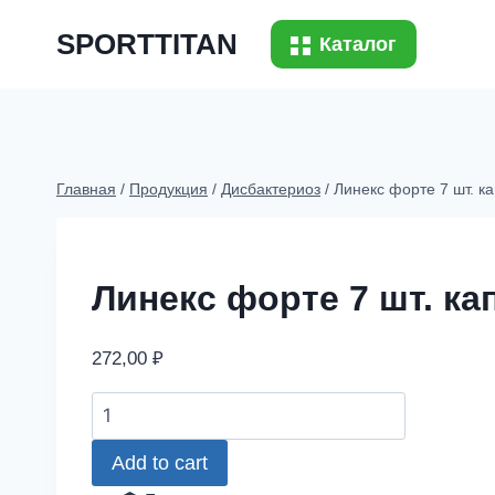
Перейти
SPORTTITAN
к
Каталог
содержимому
Главная
/
Продукция
/
Дисбактериоз
/
Линекс форте 7 шт. к
Линекс форте 7 шт. к
272,00
₽
Линекс
форте
Add to cart
7