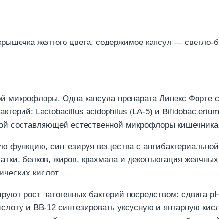
 крышечка желтого цвета, содержимое капсул — светло-
ой микрофлоры. Одна капсула препарата Линекс Форте 
ий: Lactobacillus acidophilus (LA-5) и Bifidobacterium 
ой составляющей естественной микрофлоры кишечника
ю функцию, синтезируя вещества с антибактериальной
атки, белков, жиров, крахмала и деконъюгация желчных 
ических кислот.
руют рост патогенных бактерий посредством: сдвига рН
слоту и ВВ-12 синтезировать уксусную и янтарную кисл