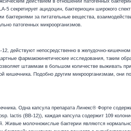
оксическим действием в отношении патогенных бактерий
A-5 секретирует ацидоцин, бактериоцин широкого спект
ыми бактериями за питательные вещества, взаимодейств
ально патогенных микроорганизмов.
B-12, действуют непосредственно в желудочно-кишечном 
артные фармакокинетические исследования, таким обра
 позволяет штаммам в большом количестве выживать при
ой кишечника. Подобно другим микроорганизмам, они п
чника. Одна капсула препарата Линекс® Форте содержит
s subsp. lactis (BB-12)), каждая капсула содержит 109 ко
й. Живые молочнокислые бактерии являются нормальн