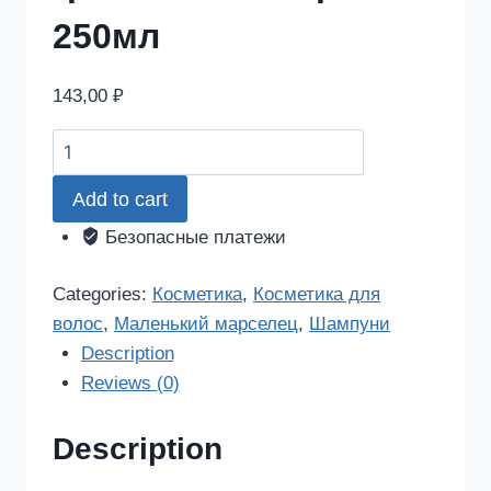
250мл
143,00
₽
Маленький
марселец
Add to cart
шампунь
для
Безопасные платежи
окрашенных
волос
Categories:
Косметика
,
Косметика для
гранат/
волос
,
Маленький марселец
,
Шампуни
масло
Description
арганы
Reviews (0)
250мл
quantity
Description