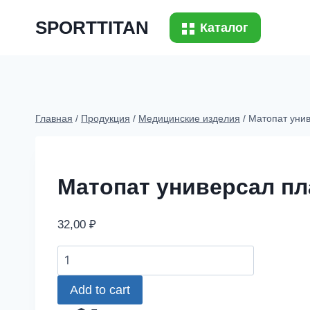
Перейти
SPORTTITAN
к
Каталог
содержимому
Главная
/
Продукция
/
Медицинские изделия
/
Матопат унив
Матопат универсал пл
32,00
₽
Матопат
универсал
Add to cart
пластырь