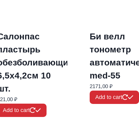
Салонпас
Би велл
пластырь
тонометр
обезболивающий
автоматич
6,5х4,2см 10
med-55
2171,00
₽
шт.
Add to cart
21,00
₽
Add to cart