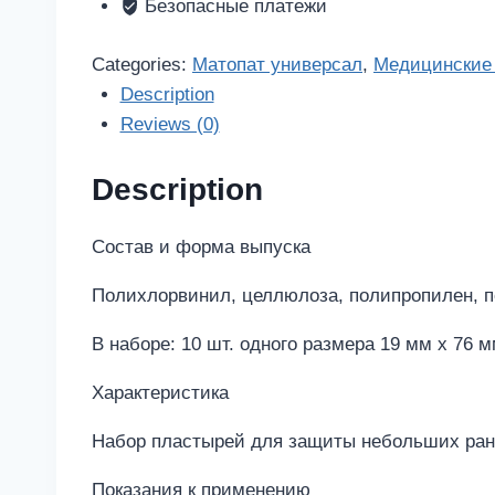
5
Безопасные платежи
размеров
20
Categories:
Матопат универсал
,
Медицинские
шт.
Description
quantity
Reviews (0)
Description
Состав и форма выпуска
Полихлорвинил, целлюлоза, полипропилен, по
В наборе: 10 шт. одного размера 19 мм х 76 м
Характеристика
Набор пластырей для защиты небольших ран,
Показания к применению