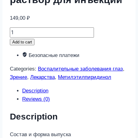
149,00
₽
Метилэтилпиридинол
10мг/
Add to cart
мл
Безопасные платежи
1мл
10
Categories:
Воспалительные заболевания глаз
,
шт.
Зрение
,
Лекарства
,
Метилэтилпиридинол
раствор
для
Description
инъекций
Reviews (0)
quantity
Description
Состав и форма выпуска